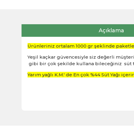
Açıklama
Ürünleriniz ortalam 1000 gr şeklinde paketlenm
Yeşil kaçkar güvencesiyle siz değerli müşte
gibi bir çok şekilde kullana bileceğiniz süt 
Yarım yağlı K.M.' de En çok %44 Süt Yağı içeri