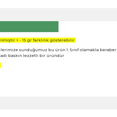
iştir + - 15 gr farklılık gösterebilir
rilerimize sunduğumuz bu ürün 1. Sınıf olamakla beraber
tadı baskın lezzetli bir üründür
r