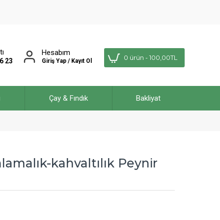
tı
Hesabım
0 ürün - 100,00TL
6 23
Giriş Yap / Kayıt Ol
ı
Çay & Fındık
Bakliyat
lamalık-kahvaltılık Peynir