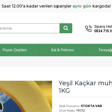
Saat 12.00'a kadar verilen siparişler
aynı gün
kargoda!
Sipariş Hat
0534 715 3
Peynir Çeşitleri
Bal & Pekmez
Tereyağ
Yeşil Kaçkar muh
1KG
Stok Durumu:
STOKTA VAR
Ürün Kodu:
YK132