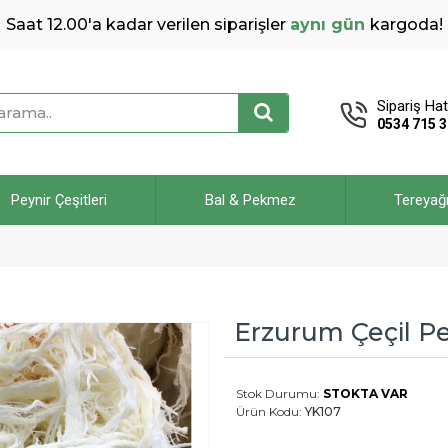
Saat 12.00'a kadar verilen siparişler
aynı gün
kargoda!
Sipariş Hat
0534 715 3
Peynir Çeşitleri
Bal & Pekmez
Tereyağ
Erzurum Çeçil Pe
Stok Durumu:
STOKTA VAR
Ürün Kodu:
YK107