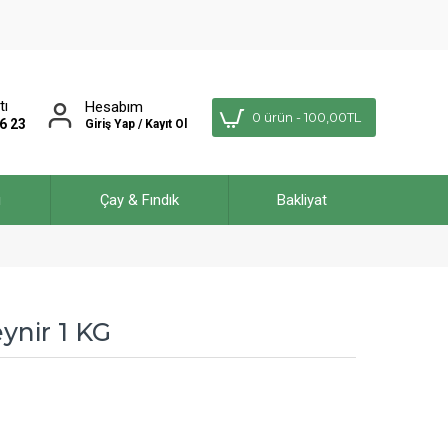
tı
Hesabım
0 ürün - 100,00TL
6 23
Giriş Yap / Kayıt Ol
ı
Çay & Fındık
Bakliyat
ynir 1 KG